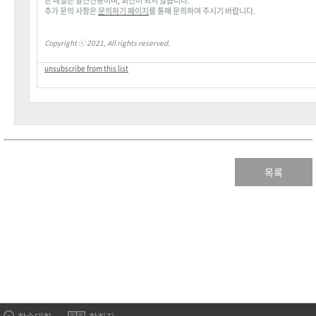
본
메일은
발신전용이며
,
회신이
되지
않습니다
.
추가
문의
사항은
문의하기
페이지
를
통해
문의하여
주시기
바랍니다
.
Copyright ⓒ 2021, All rights reserved.
unsubscribe from this list
목록