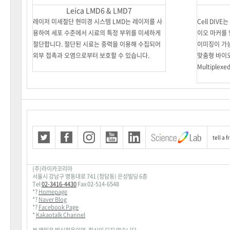
Leica LMD6 & LMD7
레이저 미세절단 현미경 시스템 LMD는 레이저를 사
Cell DIV
용하여 세포 수준에서 시료의 특정 부위를 미세하게
이오 마커를
절단합니다. 절단된 시료는 중력을 이용해 수집되어
이미징이 가능
외부 접촉과 오염으로부터 보호할 수 있습니다.
맞춤형 바이
Multiplexe
tell a f
(
주
)
라이카코리아
서울시
강남구
영동대로
741 (
청담동
)
은성빌딩
6
층
Tel
02-3416-4430
Fax 02-514-6548
*
?
Homepage
*
?
Naver Blog
*
?
Facebook Page
*
Kakaotalk Channel