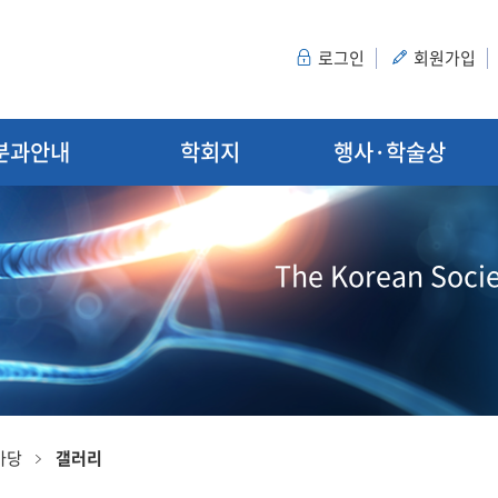
로그인
회원가입
분과안내
학회지
행사·학술상
The Korean Socie
마당
갤러리