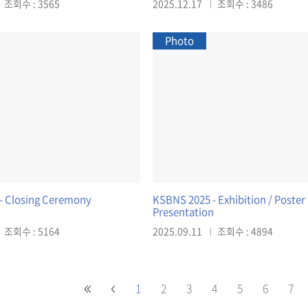
조회수 : 3565
2025.12.17
조회수 : 3486
Photo
- Closing Ceremony
KSBNS 2025 - Exhibition / Poster
Presentation
조회수 : 5164
2025.09.11
조회수 : 4894
1
2
3
4
5
6
7