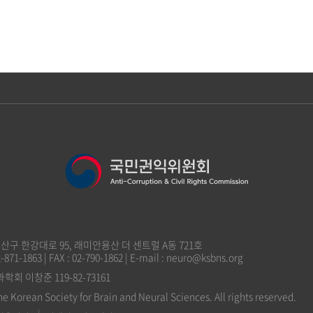
 용산구 한강대로 95, 래미안용산 더 센트럴 A동 721호
2-871-1863 | FAX : 02-790-1862 | E-mail : neuro@ksbns.org
 이창준 119-82-73161
he Korean Society for Brain and Neural Sciences. All rights reserved.