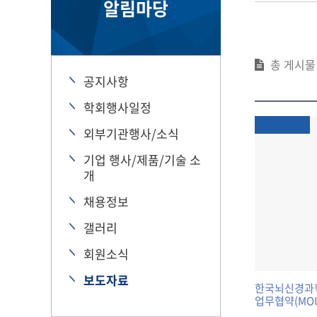
알림마당
총 게시
공지사항
학회행사일정
외부기관행사/소식
기업 행사/제품/기술 소
개
채용정보
갤러리
회원소식
보도자료
한국뇌신경과
업무협약(MOU
학술 협력 강화