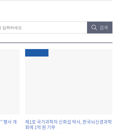
검색
” 행사 개
제1호 국가과학자 신희섭 박사, 한국뇌신경과학
회에 1억 원 기부