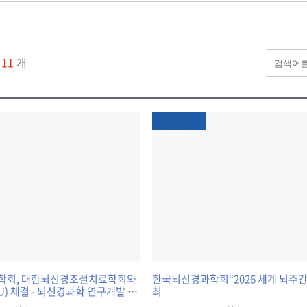
물
11
개
학회, 대한뇌신경조절치료학회와
한국뇌신경과학회“2026 세계 뇌주간
) 체결 - 뇌신경과학 연구개발 및
최
를 위한 협력 확대