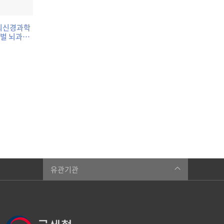
국뇌신경과학
로벌 뇌과학
학회장 -
학의 중심에
유관기관