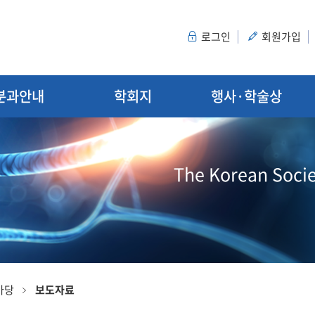
로그인
회원가입
분과안내
학회지
행사·학술상
The Korean Socie
마당
보도자료