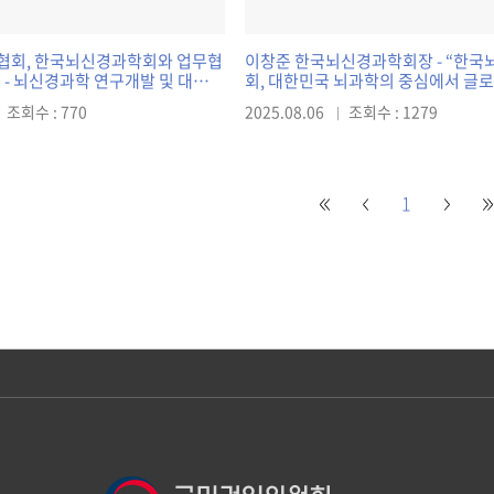
협회, 한국뇌신경과학회와 업무협
이창준 한국뇌신경과학회장 - “한
 대국민
회, 대한민국 뇌과학의 중심에서 글
 위해 협력
허브로” [출처] 이창준 한국뇌신경과
조회수 : 770
2025.08.06
조회수 : 1279
“한국뇌신경과학회, 대한민국 뇌과
서 글로벌 뇌과학 허브로”
1