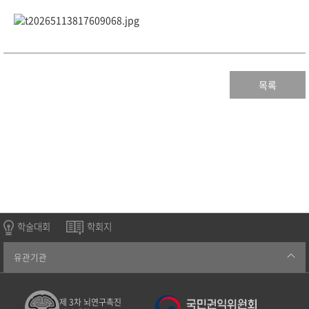
목록
학술대회
학회지
유관기관
제 3차 뇌연구촉진