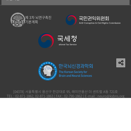
제 3차 뇌연구촉진
기본계획
[04378] 서울특별시 용산구 한강대로 95, 래미안용산 더 센트럴 A동 721호
TEL : 02-871-1862, 02-871-1863 | FAX : 02-790-1862 | E-mail : neuro@ksbns.org
사단법인 한국뇌신경과학회 이창준 119-82-73161
Copyright (c) 2006 The Korean Society for Brain and Neural Sciences. All rights
reserved.
개인정보처리방침
이용약관
이메일무단수집거부